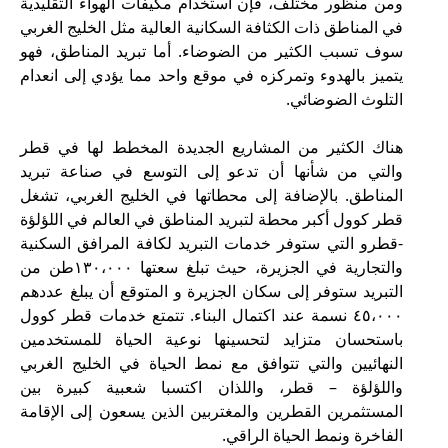
ومن منظور مختلف، فإن استخدام مكيفات الهواء التقليدية
في المناطق ذات الكثافة السكانية العالية مثل الخليج الغربي
سوف تسبب الكثير من الضوضاء. أما تبريد المناطق، فهو
يتميز بالهدوء وتمركزه في موقع واحد مما يؤدي إلى انعدام
التلوث الضوضائي.
هناك الكثير من المشاريع الجديدة المخطط لها في قطر
والتي من شأنها أن تدعو إلى التوسع في صناعة تبريد
المناطق. بالإضافة إلى محطاتها في الخليج الغربي، تشغل
قطر كوول أكبر محطة لتبريد المناطق في العالم في اللؤلؤة
-قطرو التي ستوفر خدمات التبريد لكافة المرافق السكنية
والتجارية في الجزيرة، حيث تبلغ سعتها ١٣٠،٠٠٠طن من
التبريد ستوفر إلى سكان الجزيرة و المتوقع أن يبلغ عددهم
٤٥،٠٠٠ نسمة عند اكتمال البناء. تتمتع خدمات قطر كوول
باستحسان متزايد لتحسينها نوعية الحياة للمستخدمين
النهائيين والتي تتوافق مع نمط الحياة في الخليج الغربي
واللؤلؤة – قطر، واللذان اكتسبا شعبية كبيرة بين
المستثمرين القطرين والمغتربين الذين يسعون إلى الإقامة
الفاخرة ونمط الحياة الراقي.