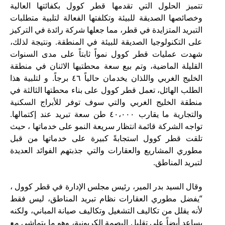
تتميز الحلول التي تقدمها قطر كوول بكفائتها العالية
وخصائصها الصديقة للبيئة وتكلفتها الفعالة لتلبية متطلبات
التبريد المتزايدة في قطر، مما جعلها شركة رائدة في التركيز
على التكنولوجيا الصديقة للبيئة في المنطقة. ونتيجة لذلك،
شهدت عمليات قطر كوول نمواً ثابتاً على مدى السنوات
القليلة الماضية، وتم بيع سعة محطتيها الاثنان في منطقة
الخليج الغربي واللذان يخدمان حالياً ٤٦ برجاً. و لتلبية هذا
الطلب الهائل، تعمل قطر كوول على بناء محطتها الثالثة في
منطقة الخليج الغربي والتي سوف توفر للأبراج السكنية
والتجارية ما يقارب ٤٠،٠٠٠ طن سعة تبريد عند إكتمالها.
تواجه الشركة قائمة انتظار سريعة النمو على خدماتها ، حيث
تلقت قطر كوول استجابةً كبيرة على خدماتها من قبل
مطوري المشاريع والعقارات والتي جذبتهم الفوائد العديدة
لتبريد المناطق.
وقال السيد بدر المير، رئيس مجلس الإدارة في قطر كوول ،
“يفضل مطوري العقارات نظام تبريد المناطق، ليس فقط
لأنه يقلل من تكاليف التشغيل وتكاليف صيانة المباني، ولكنه
يساعد أيضاً على تقليل البصمة الكربونية، وهو ما يتماشى مع