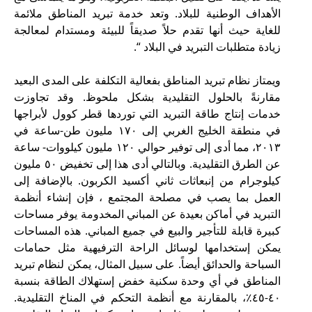
الأهداف الوطنية للبلاد. وتعد خدمة تبريد المناطق ملائمة
للغاية حيث أنها تقدم حلاً صديقاً للبيئة ومستدام لمعالجة
زيادة متطلبات التبريد في البلاد “.
ويمتاز نظام تبريد المناطق بفعالية التكلفة على المدى البعيد
مقارنةً بالحلول التقليدية بشكل ملحوظ. وقد تجاوزت
خدمات إنتاج طاقة التبريد التي توردها قطر كوول لأبراجها
في منطقة الخليج الغربي إلى ١٧٠ مليون طن-ساعة في
٢٠١٣، مما أدى إلى توفير حوالي ١٢٠ مليون كيلووات- ساعة
عن الطرق التقليدية. وبالتالي أدى هذا إلى تخفيض ٥٠ مليون
كيلوجرام من إنبعاثات ثاني أكسيد الكربون. بالإضافة إلى
العمل بما يصب في مصلحة المجتمع ، فإن إنشاء أنظمة
التبريد في أماكن بعيدة عن المباني المخدومة يوفر مساحات
كبيرة قابلة للتأجير والبيع في جميع المباني. هذه المساحات
يمكن إستخدامها لوسائل الراحة الترفيهية مثل حمامات
السباحة والحدائق أيضاً. على سبيل المثال، يمكن لنظام تبريد
المناطق في أي وحدة سكنية خفض إستهلاك الطاقة بنسبة
٤٠-٤٥٪، بالمقارنة مع أنظمة التحكم في المناخ التقليدية.