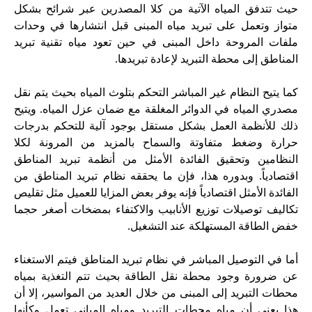
حيث تتدفق المياه الآتية من كلا المصدرين عبر شرائح بشكل
متواز وتعمل على تبريد مياه المبنى قبل انتشارها في وحدات
ملفات المروحة داخل المبنى في حين تعود مياه تقنية تبريد
المناطق إلى محطة التبريد لإعادة تبريدها.
كما يتيح النظام غير المباشر التحكم بتلوث المياه بحيث يتم نقل
مصدري المياه في الدوائر المغلقة مع ضمان عزل المياه. ويتيح
ذلك للأنظمة العمل بشكل مستقل بوجود آلية للتحكم بدرجات
حرارة وضغط متفاوتة والسماح بالمزيد من المرونة لكلا
النظامين وتحقيق الفائدة الأمثل من أنظمة تبريد المناطق
اقتصادياً. وبدوره هذا، فإن ما يحققه نظام تبريد المناطق من
الفائدة الأمثل اقتصادياً فإنه يوفر بعض المزايا للعميل مثل تقليص
تكاليف توصيلات توزيع الأنابيب والاكتفاء بمضخات أصغر حجما
خفض الطاقة المستهلكة عند التشغيل.
أما في التوصيل المباشر في نظام تبريد المناطق فيتم الاستغناء
عن ضرورة وجود محطة نقل الطاقة بحيث تتم التغذية بمياه
محطات التبريد إلى المبنى من خلال العديد من المواسير، إلا أن
هذا يعني أن مياه محطات التبريد ومياه المباني تعمل وكأنها