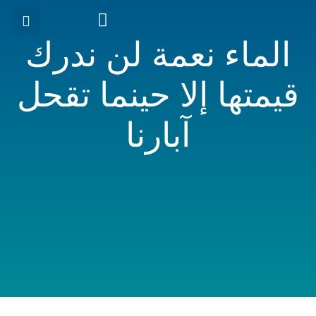
الماء نعمة لن ندرك
تمكين مستقبل قطر المستدام
قيمتها إلا حينما تقحل
آبارنا