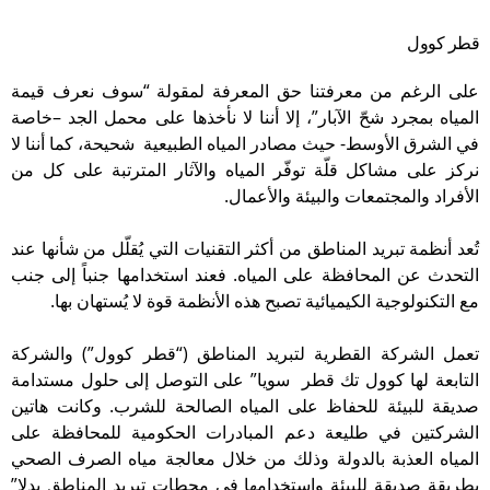
قطر كوول
على الرغم من معرفتنا حق المعرفة لمقولة “سوف نعرف قيمة
المياه بمجرد شحّ الآبار”، إلا أننا لا نأخذها على محمل الجد –خاصة
في الشرق الأوسط- حيث مصادر المياه الطبيعية شحيحة، كما أننا لا
نركز على مشاكل قلّة توفّر المياه والآثار المترتبة على كل من
الأفراد والمجتمعات والبيئة والأعمال.
تُعد أنظمة تبريد المناطق من أكثر التقنيات التي يُقلّل من شأنها عند
التحدث عن المحافظة على المياه. فعند استخدامها جنباً إلى جنب
مع التكنولوجية الكيميائية تصبح هذه الأنظمة قوة لا يُستهان بها.
تعمل الشركة القطرية لتبريد المناطق (“قطر كوول”) والشركة
التابعة لها كوول تك قطر سويا” على التوصل إلى حلول مستدامة
صديقة للبيئة للحفاظ على المياه الصالحة للشرب. وكانت هاتين
الشركتين في طليعة دعم المبادرات الحكومية للمحافظة على
المياه العذبة بالدولة وذلك من خلال معالجة مياه الصرف الصحي
بطريقة صديقة للبيئة واستخدامها في محطات تبريد المناطق بدلا”