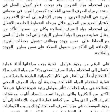
من استخدام مياه الشرب. وقد نجحت قطر كوول بالفعل في
استخدام مياه الصرف الصحي المُعالجة كمصدر للمياه في محطتي
التبريد في الخليج الغربي. ، وتجدر الإشارة إلى أنه تمّ الأخذ بعين
الاعتبار العديد من المعايير خلال مرحلة التخطيط الخاصة بالانتقال
إلى استخدام مياه الصرف المعالجة وكان من ضمنها التأكد من
امتثال عملية تصريف المياه للمعايير البيئية والتي تُعد عامل أساسي
مع الحفاظ على نفس جودة ووظائف تشغيل محطات التبريد.
بالإضافة إلى التأكد من حصول العملاء على نفس معايير الجودة
والملائمة.
على الرغم من وجود عوامل تقنية يجب مراعاتها أثناء عملية
الانتقال إلى استخدام مياه الصرف الصحي بدلا” من مياه الشرب، إلا
أننا نحتاج أيضاً إلى النظر في الآثار الكيميائية الواردة والمترتّبة من
عملية استخدام المياه المُعالجة. وحقيقة أن مياه الصرف الصحي
المُعالجة هي مياه مُخلفات تتأثر بعوامل بيئية عديدة تجعلها عرضة”
للكثير من البكتيريا والتي بدورها تسبب إنسداد أنابيب ومضخات
التبريد، الأمر الذي يقلل من كفاءة عملية التبريد، بالإضافة إلى أن
وجود الفوسفات في مياه الصرف المعالجة (وذلك بسبب الكيمائيات
الموجودة في مواد التنظيف) يزيد من البكتيريا التي تتغذى من