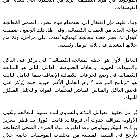
الفوسفات.
وبناء عليه، فإن الانتقال إلى استخدام مياه الصرف الصحي المُعالجة
يواجه العديد من العقبات الكيميائية، وفي ظل ذلك الوضع ، صممت
كوول تك قطر خطة معالجة كيميائية ُنفذت على مراحل، وتمّ من
خلالها التشديد على ثلاثة عوامل رئيسية.
العامل الأول هو “خطة المعالجة الكيميائية” التي تركز على التآكل
والمبيدات الحيوية، ومعادلة الحموضة. العامل الثاني هو المتابعة
الكيميائية في وضع الجرعات الكيمائية الإضافية بينما العامل الثالث
هو “برنامج المراقبة ” وهو العامل الأكثر حيوية حيث يُركز على
فحص التآكل والقياس المباشر لمخلّفات المواد، والتحليل المتكرّر
للمياه.
يُراعى تحقيق العوامل الثلاثة بالتساوي أثناء عملية المعالجة وتكون
الأولوية لمراقبة حدوث أي فروقات. قامت “كوول تك قطر” بتعزيز
برنامج الميكروبيولوجي وقد أظهرت مياه الصرف الصحي المُعالجة
تأرجح في النسبة المتبقية من مخلفات الفوسفات خاصة خلال