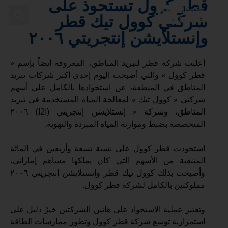
قطر كوول تستحوذ على
شركتي كوول تيك قطر
وإنستلايشن إنتجريتي ٢٠٠٦
تمكين مستقبل قطر المستدام
أعلنت شركة قطر لتبريد المناطق، المعروفة أيضاً بإسم «
قطر كوول » والتي أصبحت اليوم إحدى أكبر شركات تبريد
المناطق في المنطقة، عن استحواذها بالكامل على أسهم
شركتي « كوول تيك » لمعالجة المياه المستخدمة في تبريد
المناطق، وشركة « إنستلايشن إنتجريتي (I2I) ٢٠٠٦
المتخصصة بضبط وموازنة المياه المبردة والتهوية.
استحوذت قطر كوول على نسبة تسعة وأربعين في المائة
المتبقية من الأسهم التي كان يملكها مساهم إماراتي،
وأصبحت بذلك كوول تيك قطر وإنستلايشن إنتجريتي ٢٠٠٦
مملوكتين بالكامل لشركة قطر كوول.
وتعتبر عملية الاستحواذ على هاتين الشركتين خيرُ دليل على
استمرارية توسع شركة قطر كوول وتطور ممارسات الطاقة