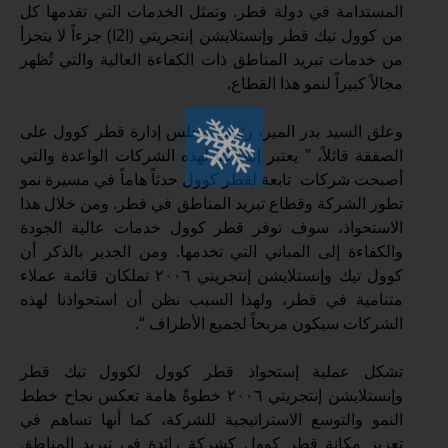
المستدامة في دولة قطر. وتمثل الخدمات التي تقدمها كل
من كوول تيك قطر وإنستلايشن إنتجريتي (I2I) جزءاً لا يتجزأ
من خدمات تبريد المناطق ذات الكفاءة العالية والتي تُظهر
مجالاً كبيراً لنمو هذا القطاع.
وعلق السيد بدر المير، رئيس مجلس إدارة قطر كوول على
الصفقة قائلاً، ” يعتبر إمتلاكنا لهذه الشركات الواعدة والتي
أصبحت شركات تابعة لقطر كوول حدثاً هاماً في مسيرة نمو
تطور الشركة وقطاع تبريد المناطق في قطر. ومن خلال هذا
الاستحواذ، سوف توفر قطر كوول خدمات عالية الجودة
والكفاءة إلى المباني التي تخدمها. ومن الجدير بالذكر أن
كوول تيك وإنستلايشن إنتجريتي ٢٠٠٦ تملكان قائمة عملاء
متنامية في قطر، ولهذا السبب نظن أن استحواذنا لهذه
الشركات سيكون مربحاً لجميع الأطراف “.
تشكل عملية إستحواذ قطر كوول لكوول تيك قطر
وإنستلايشن إنتجريتي ٢٠٠٦ خطوةً هامة تعكس نجاح خطط
النمو والتوسع الاستراتيجية للشركة، كما أنها تساهم في
تعزيز مكانة قطر كوول كشركة رائدة في تبريد المناطق