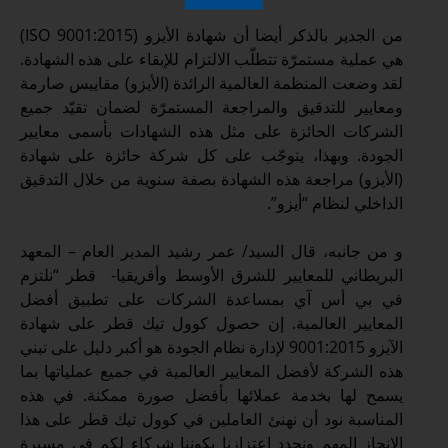
من الجدير بالذكر أيضا أن شهادة الأيزو (ISO 9001:2015)
هي عملية مستمرّة تتطلّب الالتزام للإبقاء على هذه الشهادة.
لقد وضعت المنظمة العالمية الرائدة (الأيزو) مقاييس صارمة
ومعايير للتدقيق والمراجعة المستمرّة لضمان تقيّد جميع
الشركات الحائزة على مثل هذه الشهادات بأسمى معايير
الجودة. وبهذا، يتوجّب على كل شركة حائزة على شهادة
(الأيزو) مراجعة هذه الشهادة بصفة سنوية من خلال التدقيق
الداخلي لنظام “أيزو”.
و من جانبه، قال السيد/ عمر رشيد المدير العام – المعهد
البريطاني للمعايير للشرق الأوسط وأفريقيا- قطر “نلتزم
في بي أس آي بمساعدة الشركات على تطبيق أفضل
المعايير العالمية. إن حصول كوول تيك قطر على شهادة
الآيزو 9001:2015 لإدارة نظام الجودة هو أكبر دليل على تبني
هذه الشركة لأفضل المعايير العالمية في جميع عملياتها بما
يسمح لها بخدمة عملائها بأفضل صورة ممكنة. في هذه
المناسبة نود أن نهنئ العاملين في كوول تيك قطر على هذا
الانجاز المهم ونجدد اعتزازنا بكوننا شركاء لكم في مسيرة