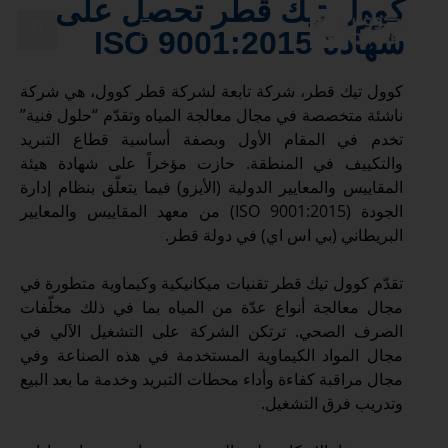
كوول تيك قطر تحصل على
شهادة ISO 9001:2015
كوول تيك قطر، شركة تابعة لشركة قطر كوول، هي شركة
تمكين مستقبل قطر المستدام
ناشئة متخصصة في مجال معالجة المياه وتقدّم “حلول فنية”
تخدم في المقام الأول وبصفة أساسية قطاع التبريد
والتكييف في المنطقة. حازت مؤخراً على شهادة هيئة
المقاييس والمعايير الدولية (الأيزو) فيما يتعلّق بنظام إدارة
الجودة (ISO 9001:2015) من معهد المقاييس والمعايير
البريطاني (بي اس اي) في دولة قطر.
تقدّم كوول تيك قطر تقنيات ميكانيكية وكيماوية متطورة في
مجال معالجة أنواع عدّة من المياه بما في ذلك مخلّفات
الصرف الصحي. ترتكن الشركة على التشغيل الآلي في
مجال المواد الكيماوية المستخدمة في هذه الصناعة وفي
مجال مراقبة كفاءة وأداء محطات التبريد وخدمة ما بعد البيع
وتدريب فرق التشغيل.