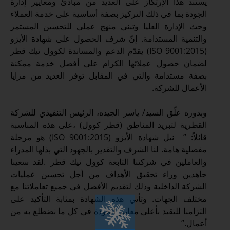
يستند هذا الإرتكاز على العديد من مبادئ ومعايير إدارة
الجودة بما في ذلك التركيز بصفة أساسية على خدمة العملاء
وحث الإدارة العليا وتبني منهج عملي للتحسين المستمر
والتنمية المستدامة. إنّ شرف الحصول على شهادة الأيزو
(ISO 9001:2015) يقدّم الدعم والمساندة لكوول تيك قطر
لضمان حصول عملائها الكرام على أفضل خدمة ممكنة
بصفة مستدامة والتي في المقابل توفر العديد من مزايا
الأعمال للشركة.
وبدوره علّق السيد/ ياسر الجيده، الرئيس التنفيذي للشركة
القطرية لتبريد المناطق (قطر كوول) ،على هذه المناسبة
قائلاً: ” نيل شهادة الأيزو (ISO 9001:2015) هو مرحلة
مفصلية هامة. لنا الشرف والتقدير بالجهود التي بذلها المدراء
والعاملين في شركتنا التابعة كوول تيك قطر .لقد سعينا
جاهدين وراء تحقيق الأهداف من أجل تحسين عمليات
الشركة الداخلية وذلك لتقديم الأفضل في جميع تعاملاتنا مع
مختلف الجهات. وتأتي هذه الشهادة بمثابة التأكيد على
التزامنا للتقيد بأعلى معايير الجودة في كل ما نضطلع به من
أعمال.”