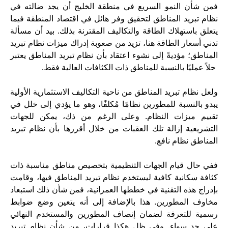
فمن شأن النمو السريع في منطقة الخليج أن يجد ضالته في
نظام تبريد المناطق لتحقيق وفر هائل في اقتصاد المنطقة فيما
يتعلق باستهلاك الطاقة والتكاليف المقترنة بذلك. بيد أن مسألة
تدني أسعار الطاقة هنا، تزيد من صعوبة إدراك ميزات نظام تبريد
المناطق؛ مؤديةً إلى نشوء اعتقاد بأن نظام تبريد المناطق يعتبر
حلاً عمليًا بالنسبة للمناطق ذات الكثافات العالية فقط.
ولعل نظام تبريد المناطق من ناحية التكاليف الاستثمارية الأولية
يبدو بالنسبة للمطورين نظامًا مُكلفًا، وهو ما يؤدي إلى خلل في
تقييم ميزات النظام. وعلى الرغم من ذك، يمكن للجهات
التشريعية إزالة تلك العقبات من خلال أقررها بأن نظام تبريد
المناطق نظام نافع.
ففي حال قيام الجهات التنظيمية بتخصيص مناطق مناسبة ذات
كثافة سكانية كافية ليستخدم نظام تبريد المناطق فيها، وقامت
بإدراج هذه التقنية في خططها العمرانية، فمن شأن ذلك استبعاد
مخاوف المطورين. هذا بالإضافة إلى أنه يتعين وضع ضوابط
رسمية للتعرفة لضمان إنصاف المطورين والمستخدم النهائي
على حد سواء. وفي ظل هكذا قرارات، من شأن نظام تبريد