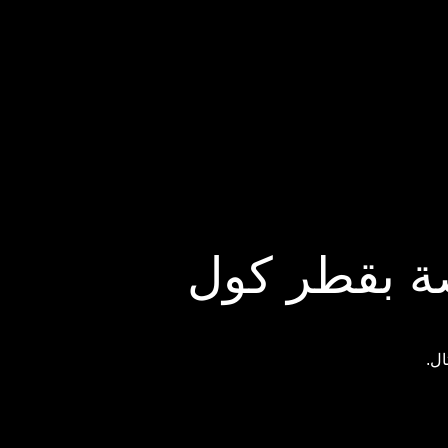
صة بقطر كول
ال.