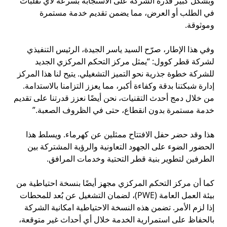
وبشكل كبير قدرة الشركة على الاستجابة بسرعة لأي تقلبات
في الطلب أو العرض، مما يضمن تقديم خدمة مستمرة
وموثوقة.
وفي هذا الإطار، صرّح السيد ياسر الجيدة، الرئيس التنفيذي
لشركة قطر كوول: “يمثل مركز التحكم المركزي الجديد
للشركة خطوة جذرية نحو التميز التشغيلي. يتيح لنا هذا المركز
إدارة شبكتنا بدقة وكفاءة أكبر، مما يعزز التزامنا بالاستدامة.
من خلال دمج أحدث التقنيات، نحن أيضًا نعزز قدرتنا على تقديم
خدمة مستمرة بدون انقطاع، حتى في الظروف الصعبة.”
هذا وقد حضر حفل الافتتاح ممثلين عن كهرماء. ويسلط هذا
الحضور الضوء على الجهود التعاونية والرؤية المشتركة بين
الطرفين لتطوير بنية قطر التحتية وخدمات المرافق.
كما أن مركز التحكم المركزي مجهز أيضًا بنسخة احتياطية من
بيئة العمل العامة (PWE)، لضمان التشغيل عن بُعد للمحطات
إذا لزم الأمر. تضمن هذه النسخة الاحتياطية امكانية الشركة
بالحفاظ على استمرارية الخدمة خلال أي أحداث غير متوقعة،